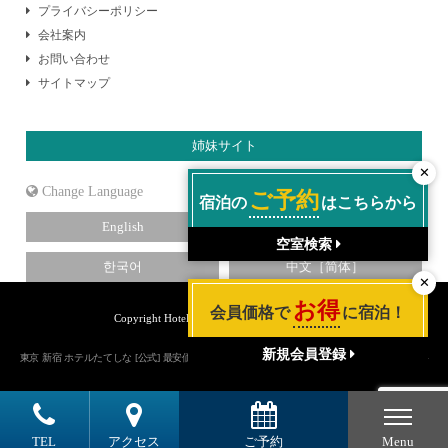
プライバシーポリシー
会社案内
お問い合わせ
サイトマップ
姉妹サイト
✕
Language
ご予約
宿泊の
はこちらから
English
ไทย
空室検索
한국어
中文［简体］
✕
お得
会員価格で
に宿泊！
Copyright Hotel Tateshina. All Rights Reserved.
新規会員登録
東京 新宿 ホテルたてしな [公式] 最安価格保証 新宿三丁目駅より徒歩３分 全館ＷｉＦｉ無料
TEL
アクセス
ご予約
Menu