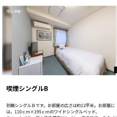
Guía Experta de Bonos y Seguridad de Pagos en
Casino Online
2025年5月27日
Guía Experta de Bonos y Seguridad de Pagos en Casino Online Muchos
jugadores novatos se sienten abrumados al b...
続きを読む
6 Estrategias Probadas para Maximizar tus Ganancias
en Casino Online
2025年5月26日