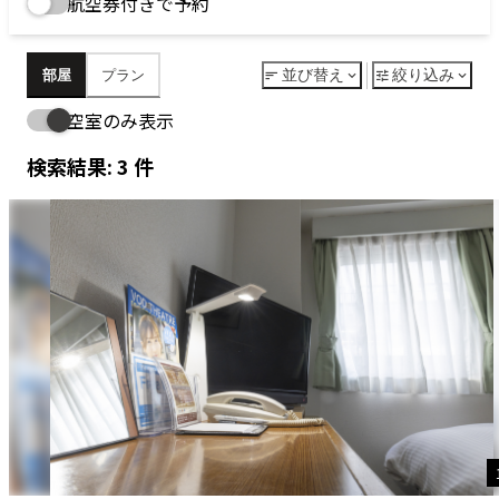
10 Estrategias Expertas para Maximizar la Lealtad en
**Casino Online**
2025年5月31日
10 Estrategias Expertas para Maximizar la Lealtad en **Casino Online**
Muchos jugadores creen que basta con en...
続きを読む
Estrategias expertas para triunfar en los jackpots de
Casino Online esta Pascua
2025年5月30日
Estrategias expertas para triunfar en los jackpots de Casino Online esta
Pascua En la temporada de Pascua much...