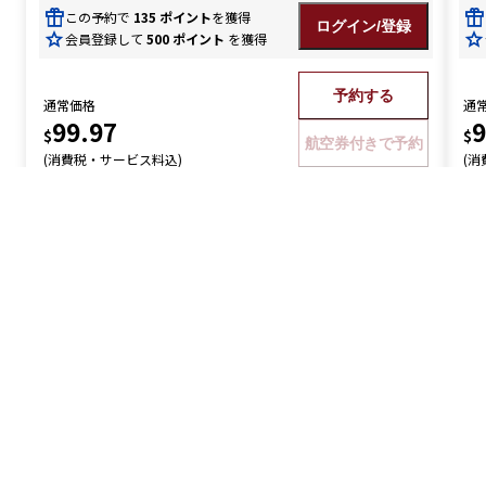
2026年2月
2026年1月
2025年12月
2025年11月
2025年10月
2025年9月
2025年8月
2025年7月
2025年6月
2025年5月
2025年4月
2024年3月
2024年2月
2024年1月
2023年11月
2023年8月
2023年7月