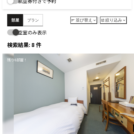
Estrategias Ganadoras en Torneos de Jackpot: Un
Caso Real de Éxito con Casino Online
2025年7月27日
Estrategias Ganadoras en Torneos de Jackpot: Un Caso Real de Éxito con
Casino Online El mundo del juego online...
続きを読む
Estrategias Ganadoras en Torneos de Jackpot: Un
Caso Real de Éxito con Casino Online
2025年7月25日
Estrategias Ganadoras en Torneos de Jackpot: Un Caso Real de Éxito con
Casino Online El mundo del juego online...