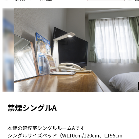
8 Estrategias Infalibles para Maximizar tus Bonos en
Casino Online
2025年7月24日
8 Estrategias Infalibles para Maximizar tus Bonos en Casino Online Los
jugadores buscan siempre más valor por ...
続きを読む
Guía definitiva de pagos seguros en Casino Online
2025年7月23日
Guía definitiva de pagos seguros en Casino Online En el mundo del juego