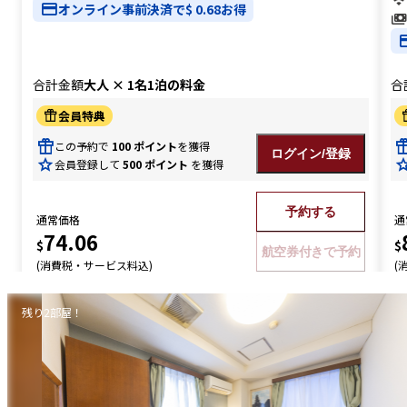
del Programa VIP en Casino Online
2025年7月21日
Estrategias Avanzadas para Maximizar los Beneficios del Programa VIP en
Casino Online El mercado de casinos en...
続きを読む
←
older
投
稿
ナ
最新情報
ビ
全館停電のお知らせ
2026年6月15日
ゲ
ー
Descubre por qué el Casino Online supera a los casinos tradicionales