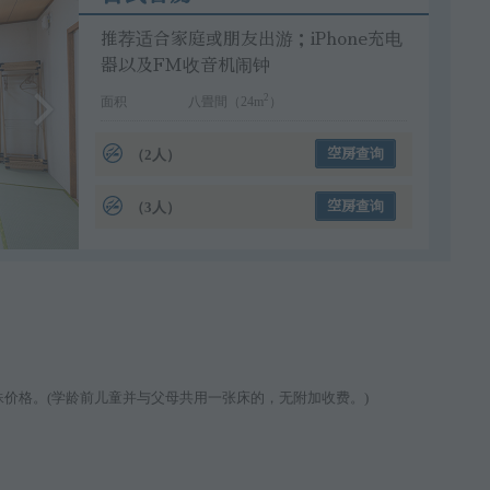
推荐适合家庭或朋友出游；iPhone充电
器以及FM收音机闹钟
2
面积
八畳間（24m
）
（2人）
空房查询
（3人）
空房查询
价格。(学龄前儿童并与父母共用一张床的，无附加收费。)