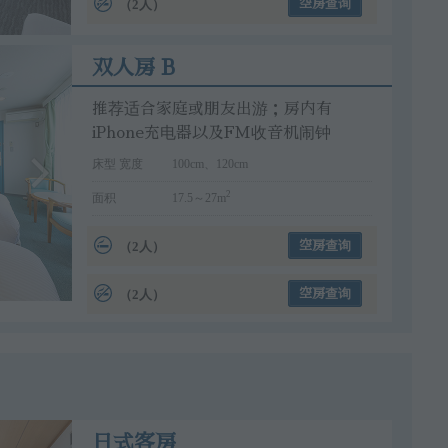
（2人）
空房查询
双人房 B
推荐适合家庭或朋友出游；房内有
iPhone充电器以及FM收音机闹钟
床型 宽度
100cm、120cm
2
面积
17.5～27m
（2人）
空房查询
（2人）
空房查询
日式客房