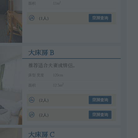
2
面积
11m
（1人）
空房查询
大床房 B
推荐适合夫妻或情侣。
床型 宽度
120cm
2
面积
12.5m
（2人）
空房查询
（2人）
空房查询
大床房 C