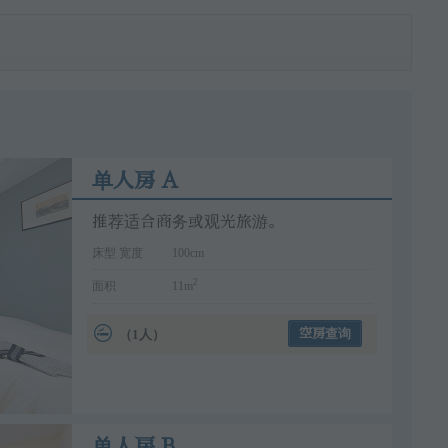
单人房 A
推荐适合商务或观光旅游。
床型 宽度
100cm
2
面积
11m
（1人）
空房查询
单人房 B