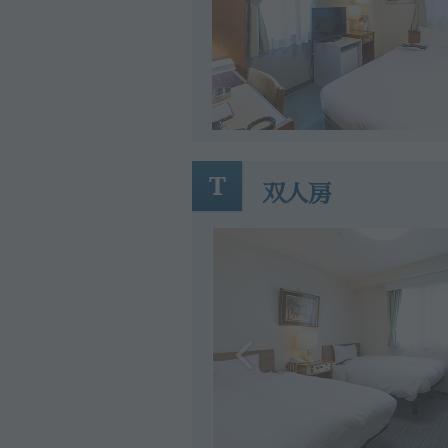
T
双人房