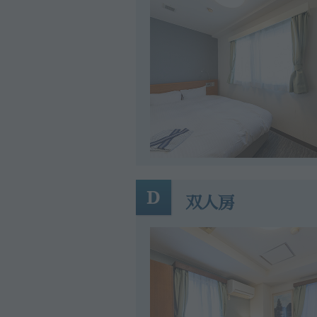
D
双人房