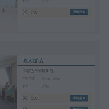
面积
12.5m
（2人）
空房查询
双人房 A
推荐适合家庭出游。
床型 宽度
100cm、120cm
2
面积
17.5m
（2人）
空房查询