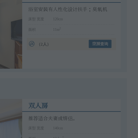
浴室安装有人性化设计扶手；臭氧机
床型 宽度
120cm
2
面积
11m
（2人）
空房查询
双人房
推荐适合夫妻或情侣。
床型 宽度
140cm
2