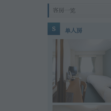
客房一览
S
单人房