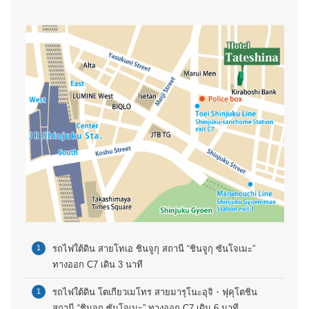
รถไฟใต้ดิน สายโทเอ ชินจูกุ สถานี “ชินจูกุ ซันโจเมะ”
ทางออก C7 เดิน 3 นาที
รถไฟใต้ดิน โตเกียวเมโทร สายมารุโนะอุจิ・ฟุคุโตชิน
สถานี “ชินจูกุ ซันโจเมะ” ทางออก C7 เดิน 6 นาที