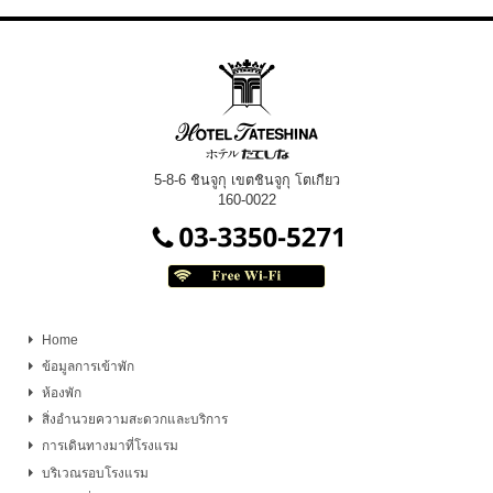
5-8-6 ชินจูกุ เขตชินจูกุ โตเกียว
160-0022
Home
ข้อมูลการเข้าพัก
ห้องพัก
สิ่งอำนวยความสะดวกและบริการ
การเดินทางมาที่โรงแรม
บริเวณรอบโรงแรม