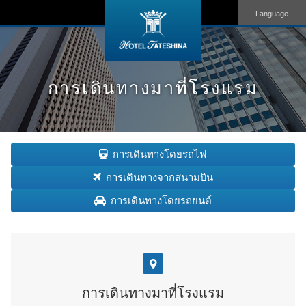
Language
การเดินทางมาที่โรงแรม
การเดินทางโดยรถไฟ
การเดินทางจากสนามบิน
การเดินทางโดยรถยนต์
การเดินทางมาที่โรงแรม