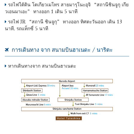
รถไฟใต้ดิน โตเกียวเมโทร สายมารุโนะอุจิ “สถานีชินจูกุ เกีย
วเอนมาเอะ” ทางออก 1 เดิน 5 นาที
รถไฟ JR “สถานี ชินจูกุ” ทางออก ทิศตะวันออก เดิน 13
นาที, รถแท็กซี่ 5 นาที
การเดินทาง จาก สนามบินฮาเนดะ / นาริตะ
หากเดินทางจาก สนามบินฮาเนดะ