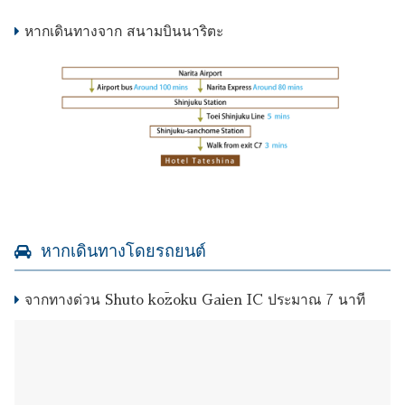
หากเดินทางจาก สนามบินนาริตะ
หากเดินทางโดยรถยนต์
จากทางด่วน Shuto kōzoku Gaien IC ประมาณ 7 นาที