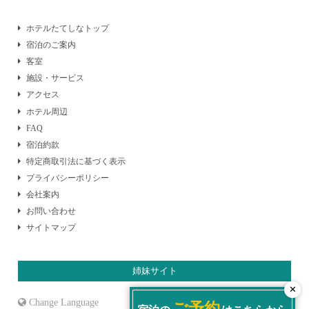
ホテルたてしなトップ
宿泊のご案内
客室
施設・サービス
アクセス
ホテル周辺
FAQ
宿泊約款
特定商取引法に基づく表示
プライバシーポリシー
会社案内
お問い合わせ
サイトマップ
姉妹サイト
✕
Language
ご予約