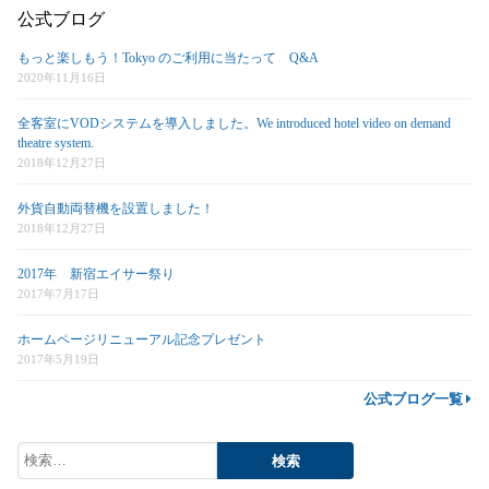
公式ブログ
もっと楽しもう！Tokyo のご利用に当たって Q&A
2020年11月16日
全客室にVODシステムを導入しました。We introduced hotel video on demand
theatre system.
2018年12月27日
外貨自動両替機を設置しました！
2018年12月27日
2017年 新宿エイサー祭り
2017年7月17日
ホームページリニューアル記念プレゼント
2017年5月19日
公式ブログ一覧
検
索: