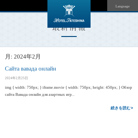
Language
最新情報
月:
2024年2月
Сайта вавада онлайн
2024年2月25日
img { width: 750px; } iframe.movie { width: 750px; height: 450px; } Обзор
сайта Вавада онлайн для азартных игр...
続きを読む