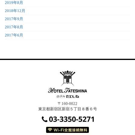
2019年8月
2018年12月
2017年9月
2017年8月
2017年6月
〒160-0022
東京都新宿区新宿５丁目８番６号