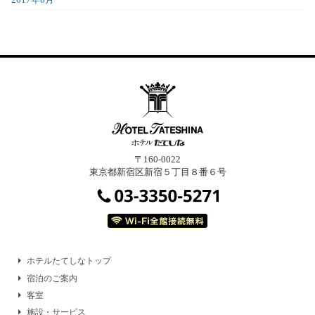
〒160-0022
東京都新宿区新宿５丁目８番６号
ホテルたてしなトップ
宿泊のご案内
客室
施設・サービス