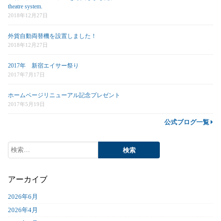
theatre system.
2018年12月27日
外貨自動両替機を設置しました！
2018年12月27日
2017年 新宿エイサー祭り
2017年7月17日
ホームページリニューアル記念プレゼント
2017年5月19日
公式ブログ一覧
検
索:
アーカイブ
2026年6月
2026年4月