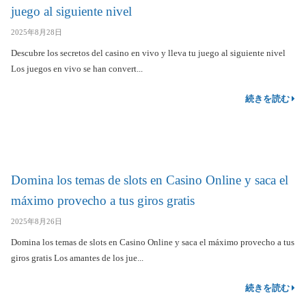
juego al siguiente nivel
2025年8月28日
Descubre los secretos del casino en vivo y lleva tu juego al siguiente nivel
Los juegos en vivo se han convert...
続きを読む
Domina los temas de slots en Casino Online y saca el
máximo provecho a tus giros gratis
2025年8月26日
Domina los temas de slots en Casino Online y saca el máximo provecho a tus
giros gratis Los amantes de los jue...
続きを読む