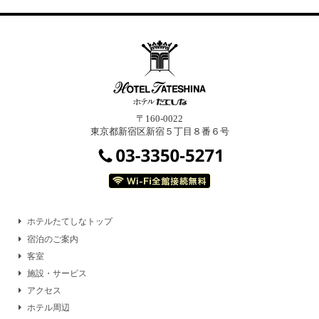
〒160-0022
東京都新宿区新宿５丁目８番６号
ホテルたてしなトップ
宿泊のご案内
客室
施設・サービス
アクセス
ホテル周辺