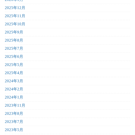
2025年12月
2025年11月
2025年10月
2025年9月
2025年8月
2025年7月
2025年6月
2025年5月
2025年4月
2024年3月
2024年2月
2024年1月
2023年11月
2023年8月
2023年7月
2023年5月