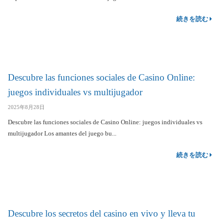
続きを読む
Descubre las funciones sociales de Casino Online:
juegos individuales vs multijugador
2025年8月28日
Descubre las funciones sociales de Casino Online: juegos individuales vs
multijugador Los amantes del juego bu...
続きを読む
Descubre los secretos del casino en vivo y lleva tu