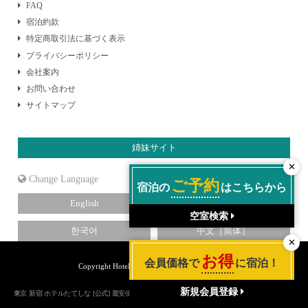
FAQ
宿泊約款
特定商取引法に基づく表示
プライバシーポリシー
会社案内
お問い合わせ
サイトマップ
姉妹サイト
✕
Language
ご予約
宿泊の
はこちらから
English
ไทย
空室検索
한국어
中文［简体］
✕
お得
会員価格で
に宿泊！
Copyright Hotel Tateshina. All Rights Reserved.
新規会員登録
東京 新宿 ホテルたてしな [公式] 最安価格保証 新宿三丁目駅より徒歩３分 全館ＷｉＦｉ無料