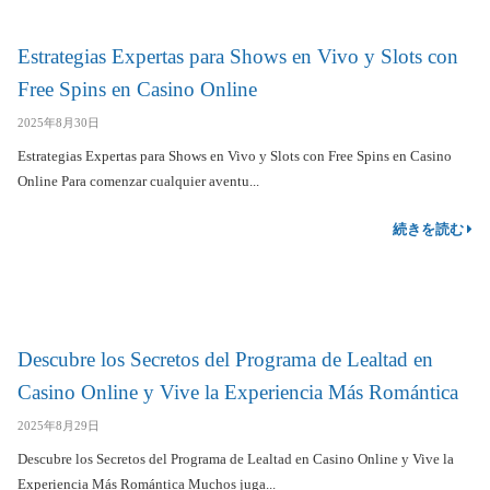
Estrategias Expertas para Shows en Vivo y Slots con
Free Spins en Casino Online
2025年8月30日
Estrategias Expertas para Shows en Vivo y Slots con Free Spins en Casino
Online Para comenzar cualquier aventu...
続きを読む
Descubre los Secretos del Programa de Lealtad en
Casino Online y Vive la Experiencia Más Romántica
2025年8月29日
Descubre los Secretos del Programa de Lealtad en Casino Online y Vive la
Experiencia Más Romántica Muchos juga...