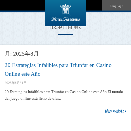
Language
最新情報
月:
2025年8月
20 Estrategias Infalibles para Triunfar en Casino
Online este Año
2025年8月31日
20 Estrategias Infalibles para Triunfar en Casino Online este Año El mundo
del juego online está lleno de ofer...
続きを読む