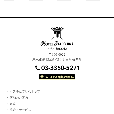
〒160-0022
東京都新宿区新宿５丁目８番６号
ホテルたてしなトップ
宿泊のご案内
客室
施設・サービス