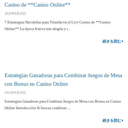
Casino de **Casino Online**
2025年8月20日
7 Estrategias Navideñas para Triunfar en el Live Casino de **Casino
Online** La época festiva trae alegría y t...
続きを読む
Estrategias Ganadoras para Combinar Juegos de Mesa
con Bonus en Casino Online
2025年8月20日
Estrategias Ganadoras para Combinar Juegos de Mesa con Bonus en Casino
Online Introducción Si buscas combinar ...
続きを読む