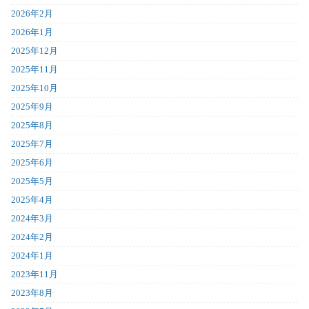
2026年2月
2026年1月
2025年12月
2025年11月
2025年10月
2025年9月
2025年8月
2025年7月
2025年6月
2025年5月
2025年4月
2024年3月
2024年2月
2024年1月
2023年11月
2023年8月