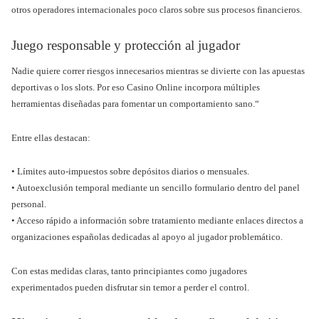
otros operadores internacionales poco claros sobre sus procesos financieros.
Juego responsable y protección al jugador
Nadie quiere correr riesgos innecesarios mientras se divierte con las apuestas
deportivas o los
slots
. Por eso Casino Online incorpora múltiples
herramientas diseñadas para fomentar un comportamiento sano.“
Entre ellas destacan:
• Límites auto‑impuestos sobre depósitos diarios o mensuales.
• Autoexclusión temporal mediante un sencillo formulario dentro del panel
personal.
• Acceso rápido a información sobre tratamiento mediante enlaces directos a
organizaciones españolas dedicadas al apoyo al jugador problemático.​
Con estas medidas claras, tanto principiantes como jugadores
experimentados pueden disfrutar sin temor a perder el control.