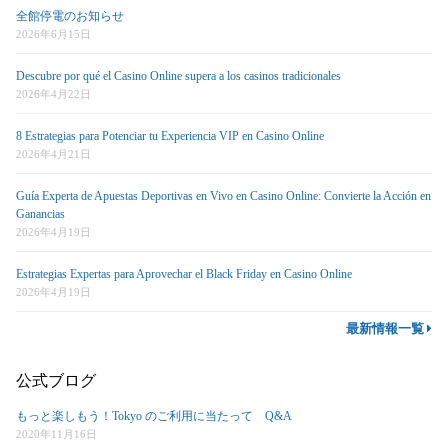
ゲ
全館停電のお知らせ
2026年6月15日
ー
シ
Descubre por qué el Casino Online supera a los casinos tradicionales
2026年4月22日
ョ
ン
8 Estrategias para Potenciar tu Experiencia VIP en Casino Online
2026年4月21日
Guía Experta de Apuestas Deportivas en Vivo en Casino Online: Convierte la Acción en
Ganancias
2026年4月19日
Estrategias Expertas para Aprovechar el Black Friday en Casino Online
2026年4月19日
最新情報一覧
公式ブログ
もっと楽しもう！Tokyo のご利用に当たって Q&A
2020年11月16日