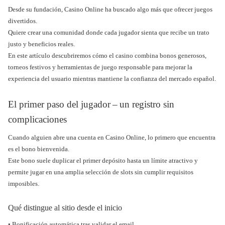
Desde su fundación, Casino Online ha buscado algo más que ofrecer juegos
divertidos.
Quiere crear una comunidad donde cada jugador sienta que recibe un trato
justo y beneficios reales.
En este artículo descubriremos cómo el casino combina bonos generosos,
torneos festivos y herramientas de juego responsable para mejorar la
experiencia del usuario mientras mantiene la confianza del mercado español.
El primer paso del jugador – un registro sin
complicaciones
Cuando alguien abre una cuenta en Casino Online, lo primero que encuentra
es el
bono bienvenida
.
Este bono suele duplicar el primer depósito hasta un límite atractivo y
permite jugar en una amplia selección de
slots
sin cumplir requisitos
imposibles.
Qué distingue al sitio desde el inicio
• Bonificación automática tras validar el email.