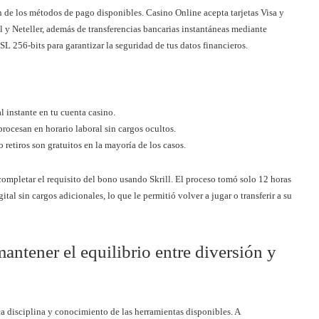
 de los métodos de pago disponibles. Casino Online acepta tarjetas Visa y
 y Neteller, además de transferencias bancarias instantáneas mediante
SL 256‑bits para garantizar la seguridad de tus datos financieros.
l instante en tu cuenta casino.
procesan en horario laboral sin cargos ocultos.
retiros son gratuitos en la mayoría de los casos.
completar el requisito del bono usando Skrill. El proceso tomó solo 12 horas
al sin cargos adicionales, lo que le permitió volver a jugar o transferir a su
antener el equilibrio entre diversión y
a disciplina y conocimiento de las herramientas disponibles. A