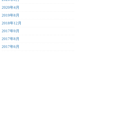
2020年4月
2019年8月
2018年12月
2017年9月
2017年8月
2017年6月