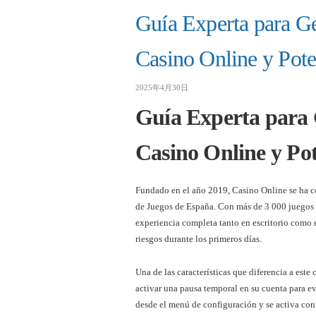
Guía Experta para Ge
Casino Online y Pote
2025年4月30日
Guía Experta para 
Casino Online y Pot
Fundado en el año 2019, Casino Online se ha c
de Juegos de España. Con más de 3 000 juegos –
experiencia completa tanto en escritorio como 
riesgos durante los primeros días.
Una de las características que diferencia a este
activar una pausa temporal en su cuenta para e
desde el menú de configuración y se activa con 