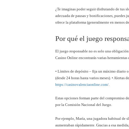
¿Te imaginas poder seguir disfrutando de tus sl
adecuada de pausas y bonificaciones, puedes ju
ofrece la plataforma (generalmente en menos de
Por qué el juego responsa
El juego responsable no es solo una obligación 
Casino Online encontrarás varias herramientas 
•
Límites de depósito
– fija un máximo diario o
(desde 24 horas hasta varios meses). •
Alertas d
https://casinovalenciaonline.com/
.
Estas opciones forman parte del compromiso de
por la Comisión Nacional del Juego.
Por ejemplo, María, una jugadora habitual de sl
aumentaban rápidamente. Gracias a esa medida,