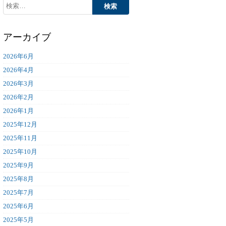
検
索:
アーカイブ
2026年6月
2026年4月
2026年3月
2026年2月
2026年1月
2025年12月
2025年11月
2025年10月
2025年9月
2025年8月
2025年7月
2025年6月
2025年5月