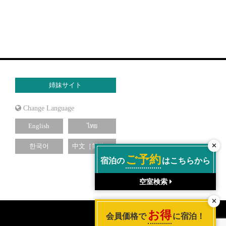
姉妹サイト
Language
English
ไทย
✕
한국어
中文［简体］
ご予約
宿泊の
はこちらから
空室検索
✕
お得
会員価格で
に宿泊！