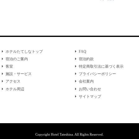
ホテルたてしなトップ
FAQ
宿泊のご案内
宿泊約款
客室
特定商取引法に基づく表示
施設・サービス
プライバシーポリシー
アクセス
会社案内
ホテル周辺
お問い合わせ
サイトマップ
Copyright Hotel Tateshina. All Rights Reserved.