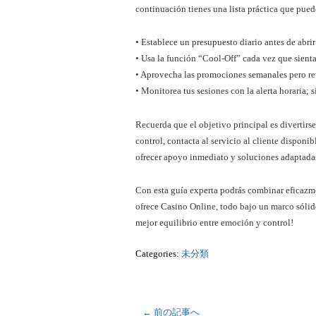
continuación tienes una lista práctica que pued
• Establece un presupuesto diario antes de abri
• Usa la función “Cool‑Off” cada vez que sient
• Aprovecha las promociones semanales pero rev
• Monitorea tus sesiones con la alerta horaria; 
Recuerda que el objetivo principal es divertirse
control, contacta al servicio al cliente disponib
ofrecer apoyo inmediato y soluciones adaptadas
Con esta guía experta podrás combinar eficazme
ofrece Casino Online, todo bajo un marco sólid
mejor equilibrio entre emoción y control!
Categories:
未分類
←
前の記事へ