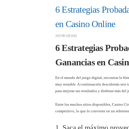
6 Estrategias Probad
en Casino Online
2025年5月26日
6 Estrategias Prob
Ganancias en Casin
En el mundo del juego digital, encontrar la fór
muy rentable. A continuación descubrirás seis 
para mejorar sus resultados y disfrutar más del 
Entre los muchos sitios disponibles, Casino Ci
competitivo, lo que lo convierte en un referent
1. Saca el máximo prove