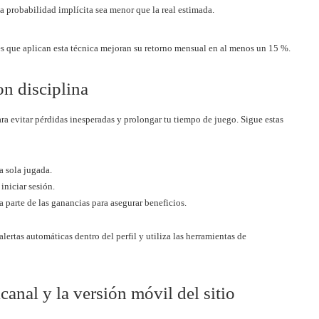
a probabilidad implícita sea menor que la real estimada.
es que aplican esta técnica mejoran su retorno mensual en al menos un 15 %.
on disciplina
ra evitar pérdidas inesperadas y prolongar tu tiempo de juego. Sigue estas
a sola jugada.
iniciar sesión.
a parte de las ganancias para asegurar beneficios.
ertas automáticas dentro del perfil y utiliza las herramientas de
icanal y la versión móvil del sitio