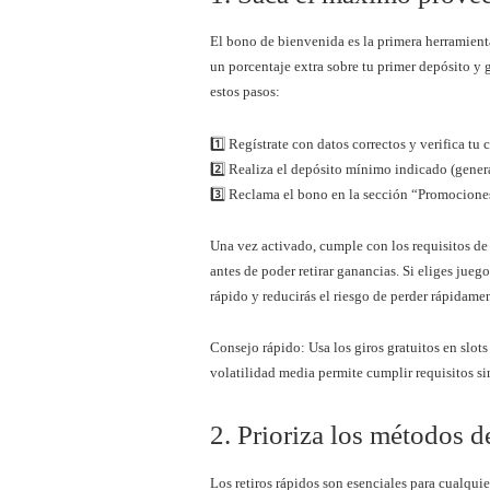
El bono de bienvenida es la primera herramient
un porcentaje extra sobre tu primer depósito y g
estos pasos:
1️⃣ Regístrate con datos correctos y verifica tu 
2️⃣ Realiza el depósito mínimo indicado (gener
3️⃣ Reclama el bono en la sección “Promocione
Una vez activado, cumple con los requisitos de
antes de poder retirar ganancias. Si eliges jueg
rápido y reducirás el riesgo de perder rápidame
Consejo rápido: Usa los giros gratuitos en slo
volatilidad media permite cumplir requisitos si
2. Prioriza los métodos 
Los retiros rápidos son esenciales para cualqui