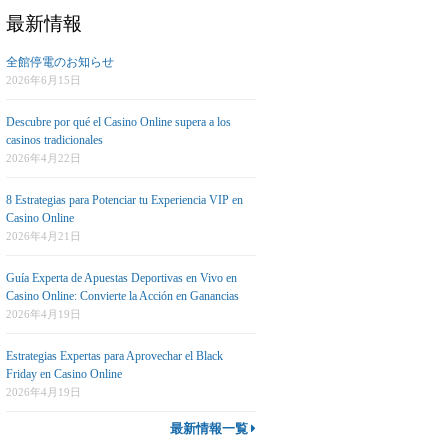
最新情報
全館停電のお知らせ
2026年6月15日
Descubre por qué el Casino Online supera a los
casinos tradicionales
2026年4月22日
8 Estrategias para Potenciar tu Experiencia VIP en
Casino Online
2026年4月21日
Guía Experta de Apuestas Deportivas en Vivo en
Casino Online: Convierte la Acción en Ganancias
2026年4月19日
Estrategias Expertas para Aprovechar el Black
Friday en Casino Online
2026年4月19日
最新情報一覧