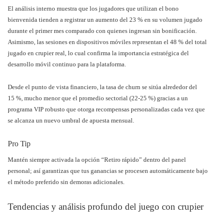
El análisis interno muestra que los jugadores que utilizan el bono
bienvenida tienden a registrar un aumento del 23 % en su volumen jugado
durante el primer mes comparado con quienes ingresan sin bonificación.
Asimismo, las sesiones en dispositivos móviles representan el 48 % del total
jugado en crupier real, lo cual confirma la importancia estratégica del
desarrollo móvil continuo para la plataforma.
Desde el punto de vista financiero, la tasa de churn se sitúa alrededor del
15 %, mucho menor que el promedio sectorial (22‑25 %) gracias a un
programa VIP robusto que otorga recompensas personalizadas cada vez que
se alcanza un nuevo umbral de apuesta mensual.
Pro Tip
Mantén siempre activada la opción “Retiro rápido” dentro del panel
personal; así garantizas que tus ganancias se procesen automáticamente bajo
el método preferido sin demoras adicionales.
Tendencias y análisis profundo del juego con crupier