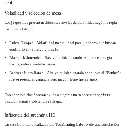
real
Volatilidad y selección de mesa
Los juegos live presentan diferentes niveles de volatilidad según la regla
usada por el dealer:
Ruleta Europea – Volatilidad media; ideal para jugadores que buscan
equilibrio entre riesgo y premio.
Blackjack Surrender – Baja volatilidad cuando se aplica estrategia
básica; reduce pérdidas largas.
Baccarat Punto Banco – Alta volatilidad cuando se apuesta al “Banker”;
mayor potencial ganancia pero mayor riesgo instantáneo.
Entender esta clasificación ayuda a elegir la mesa adecuada según tu
bankroll actual y tolerancia al riesgo.
Influencia del streaming HD
Un estudio interno realizado por
TechGaming Labs
reveló una correlación