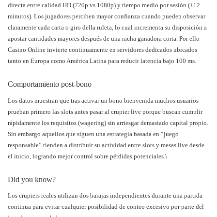
directa entre calidad HD (720p vs 1080p) y tiempo medio por sesión (+​12
minutos). Los jugadores perciben mayor confianza cuando pueden observar
claramente cada carta o giro della ruleta, lo cual incrementa su disposición a
apostar cantidades mayores después de una racha ganadora corta. Por ello
Casino Online
invierte continuamente en servidores dedicados ubicados
tanto en Europa como América Latina para reducir latencia bajo 100 ms​.​
Comportamiento post‑bono
Los datos muestran que tras activar un bono bienvenida muchos usuarios
prueban primero las slots antes pasar al crupier live porque buscan cumplir
rápidamente los requisitos (
wagering
) sin arriesgar demasiado capital propio.
Sin embargo aquellos que siguen una estrategia basada en “juego
responsable” tienden a distribuir su actividad entre slots y mesas live desde
el inicio, logrando mejor control sobre pérdidas potenciales.\
Did you know?
Los crupiers reales utilizan dos barajas independientes durante una partida
continua para evitar cualquier posibilidad de conteo excesivo por parte del