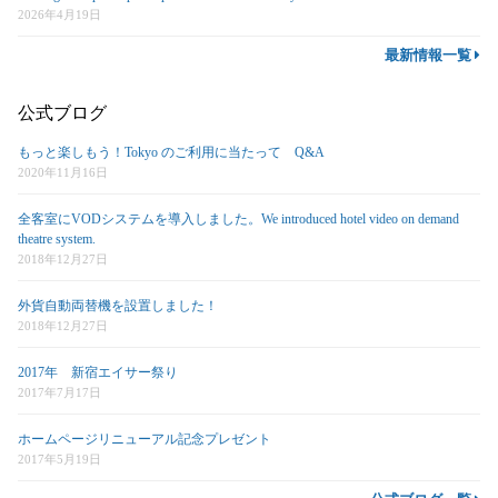
2026年4月19日
最新情報一覧
公式ブログ
もっと楽しもう！Tokyo のご利用に当たって Q&A
2020年11月16日
全客室にVODシステムを導入しました。We introduced hotel video on demand
theatre system.
2018年12月27日
外貨自動両替機を設置しました！
2018年12月27日
2017年 新宿エイサー祭り
2017年7月17日
ホームページリニューアル記念プレゼント
2017年5月19日