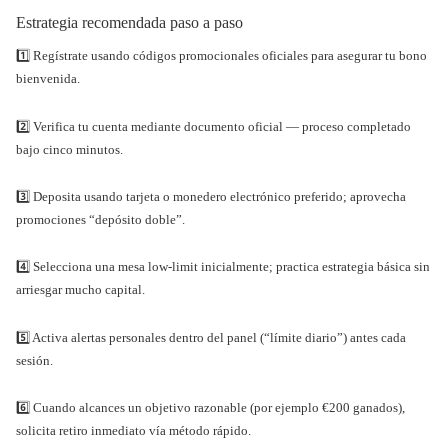
Estrategia recomendada paso a paso
1️⃣ Regístrate usando códigos promocionales oficiales para asegurar tu bono
bienvenida.
2️⃣ Verifica tu cuenta mediante documento oficial — proceso completado
bajo cinco minutos.
3️⃣ Deposita usando tarjeta o monedero electrónico preferido; aprovecha
promociones “depósito doble”.
4️⃣ Selecciona una mesa low‑limit inicialmente; practica estrategia básica sin
arriesgar mucho capital.
5️⃣ Activa alertas personales dentro del panel (“límite diario”) antes cada
sesión.
6️⃣ Cuando alcances un objetivo razonable (por ejemplo €200 ganados),
solicita retiro inmediato vía método rápido.