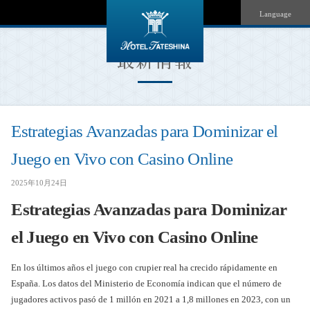
Language
最新情報
Estrategias Avanzadas para Dominizar el
Juego en Vivo con Casino Online
2025年10月24日
Estrategias Avanzadas para Dominizar
el Juego en Vivo con Casino Online
En los últimos años el juego con crupier real ha crecido rápidamente en
España. Los datos del Ministerio de Economía indican que el número de
jugadores activos pasó de 1 millón en 2021 a 1,8 millones en 2023, con un