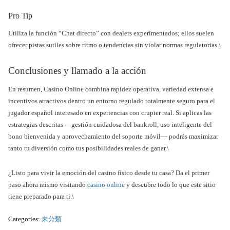
Pro Tip
Utiliza la función “Chat directo” con dealers experimentados; ellos suelen
ofrecer pistas sutiles sobre ritmo o tendencias sin violar normas regulatorias.\
Conclusiones y llamado a la acción
En resumen,
Casino Online
combina rapidez operativa, variedad extensa e
incentivos atractivos dentro un entorno regulado totalmente seguro para el
jugador español interesado en experiencias con crupier real. Si aplicas las
estrategias descritas —gestión cuidadosa del bankroll, uso inteligente del
bono bienvenida y aprovechamiento del soporte móvil— podrás maximizar
tanto tu diversión como tus posibilidades reales de ganar.\
¿Listo para vivir la emoción del casino físico desde tu casa? Da el primer
paso ahora mismo visitando
casino online
y descubre todo lo que este sitio
tiene preparado para ti.\
Categories:
未分類