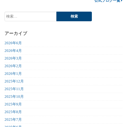
公式ブログ一覧
検
索:
アーカイブ
2026年6月
2026年4月
2026年3月
2026年2月
2026年1月
2025年12月
2025年11月
2025年10月
2025年9月
2025年8月
2025年7月