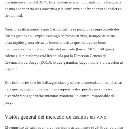
crecimiento anual del 35 %. Esta tendencia está impulsada por la búsqueda
de una experiencia más inmersiva y la confianza que brinda ver al dealer en
tiempo real.
Nuestro análisis muestra que Casino Online se posiciona como uno‑de‑los
líderes gracias a su amplio catálogo de mesas en vivo, tiempos de retiro
ultra‑rápidos y una oferta de bonos atractiva que incluye un bono
bienvenida superior al promedio del mercado (hasta 150 % + 50 giros).
Además, la plataforma está licenciada por la Dirección General de
Ordenación del Juego (DGOJ), lo que garantiza juego limpio y protección al
jugador.
Este informe resume los hallazgos clave y ofrece recomendaciones prácticas
para que tú, jugador interesado en crupiers reales, puedas maximizar su
diversión y sus ganancias mientras mantiene un control responsable del
juego.
Visión general del mercado de casinos en vivo
El segmento de casinos en vivo representa actualmente el 28 % del volumen