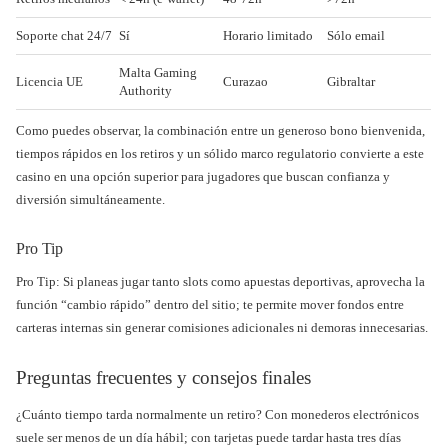
Soporte chat 24/7
Sí
Horario limitado
Sólo email
Malta Gaming
Licencia UE
Curazao
Gibraltar
Authority
Como puedes observar, la combinación entre un generoso bono bienvenida,
tiempos rápidos en los
retiros
y un sólido marco regulatorio convierte a este
casino en una opción superior para jugadores que buscan confianza y
diversión simultáneamente.
Pro Tip
Pro Tip: Si planeas jugar tanto slots como apuestas deportivas, aprovecha la
función “cambio rápido” dentro del sitio; te permite mover fondos entre
carteras internas sin generar comisiones adicionales ni demoras innecesarias.
Preguntas frecuentes y consejos finales
¿Cuánto tiempo tarda normalmente un retiro? Con monederos electrónicos
suele ser menos de un día hábil; con tarjetas puede tardar hasta tres días