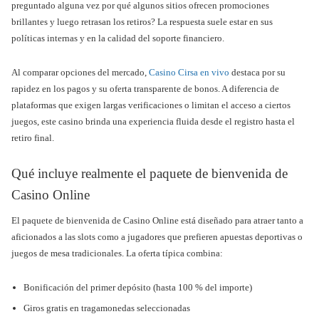
preguntado alguna vez por qué algunos sitios ofrecen promociones
brillantes y luego retrasan los
retiros
? La respuesta suele estar en sus
políticas internas y en la calidad del soporte financiero.
Al comparar opciones del mercado,
Casino Cirsa en vivo
destaca por su
rapidez en los pagos y su oferta transparente de bonos. A diferencia de
plataformas que exigen largas verificaciones o limitan el acceso a ciertos
juegos, este casino brinda una experiencia fluida desde el registro hasta el
retiro final.
Qué incluye realmente el paquete de bienvenida de
Casino Online
El paquete de bienvenida de Casino Online está diseñado para atraer tanto a
aficionados a las
slots
como a jugadores que prefieren apuestas deportivas o
juegos de mesa tradicionales. La oferta típica combina:
Bonificación del primer depósito (hasta 100 % del importe)
Giros gratis en tragamonedas seleccionadas