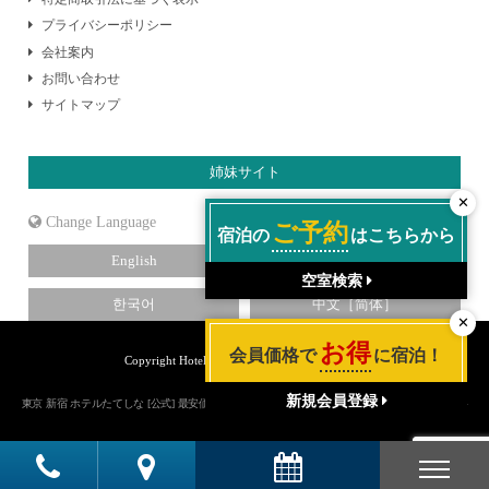
プライバシーポリシー
会社案内
お問い合わせ
サイトマップ
姉妹サイト
✕
Language
ご予約
宿泊の
はこちらから
English
ไทย
空室検索
한국어
中文［简体］
✕
お得
会員価格で
に宿泊！
Copyright Hotel Tateshina. All Rights Reserved.
新規会員登録
東京 新宿 ホテルたてしな [公式] 最安価格保証 新宿三丁目駅より徒歩３分 全館ＷｉＦｉ無料