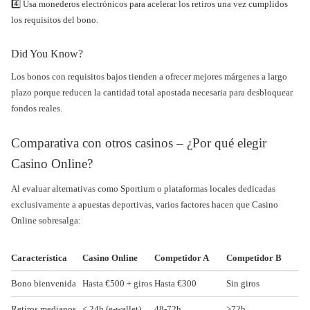
4️⃣ Usa monederos electrónicos para acelerar los
retiros
una vez cumplidos
los requisitos del bono.
Did You Know?
Los bonos con requisitos bajos tienden a ofrecer mejores márgenes a largo
plazo porque reducen la cantidad total apostada necesaria para desbloquear
fondos reales.
Comparativa con otros casinos – ¿Por qué elegir
Casino Online?
Al evaluar alternativas como Sportium o plataformas locales dedicadas
exclusivamente a apuestas deportivas, varios factores hacen que Casino
Online sobresalga:
Característica
Casino Online
Competidor A
Competidor B
Bono bienvenida
Hasta €500 + giros
Hasta €300
Sin giros
Retiros medianos
< 24h (e‑wallet)
48‑72h
>72h