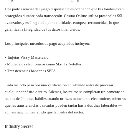
Una parte esencial del juego responsable es confiar en que tus fondos están
protegidos durante cada transacción. Casino Online utiliza protocolos SSL
avanzados y está regulado por autoridades europeas reconocidas, lo que
garantiza la integridad de tus datos financieros.
Los principales
métodos de pago
aceptados incluyen:
• Tarjetas Visa y Mastercard
• Monederos electrónicos como Skrill y Neteller
• Transferencias bancarias SEPA
Cada método pasa por una verificación anti-fraude antes de procesar
cualquier depósito o retiro. Además, los
retiros
se completan típicamente en
menos de 24 horas hábiles cuando utilizas monederos electrónicos, mientras
que las transferencias bancarias pueden tardar hasta dos días laborables —
aún así mucho más rápido que la media del sector.
Industry Secret