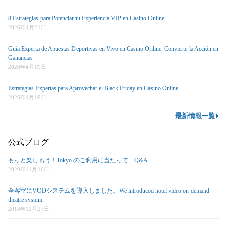
ョ
ン
8 Estrategias para Potenciar tu Experiencia VIP en Casino Online
2026年4月21日
Guía Experta de Apuestas Deportivas en Vivo en Casino Online: Convierte la Acción en
Ganancias
2026年4月19日
Estrategias Expertas para Aprovechar el Black Friday en Casino Online
2026年4月19日
最新情報一覧
公式ブログ
もっと楽しもう！Tokyo のご利用に当たって Q&A
2020年11月16日
全客室にVODシステムを導入しました。We introduced hotel video on demand
theatre system.
2018年12月27日