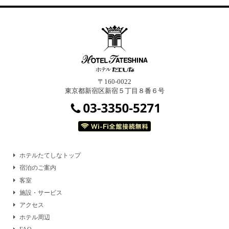
〒160-0022
東京都新宿区新宿５丁目８番６号
ホテルたてしなトップ
宿泊のご案内
客室
施設・サービス
アクセス
ホテル周辺