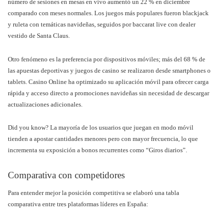
número de sesiones en mesas en vivo aumentó un 22 % en diciembre
comparado con meses normales. Los juegos más populares fueron blackjack
y ruleta con temáticas navideñas, seguidos por baccarat live con dealer
vestido de Santa Claus.
Otro fenómeno es la preferencia por dispositivos móviles; más del 68 % de
las apuestas deportivas y juegos de casino se realizaron desde smartphones o
tablets. Casino Online ha optimizado su aplicación móvil para ofrecer carga
rápida y acceso directo a promociones navideñas sin necesidad de descargar
actualizaciones adicionales.
Did you know?
La mayoría de los usuarios que juegan en modo móvil
tienden a apostar cantidades menores pero con mayor frecuencia, lo que
incrementa su exposición a bonos recurrentes como “Giros diarios”.
Comparativa con competidores
Para entender mejor la posición competitiva se elaboró una tabla
comparativa entre tres plataformas líderes en España: