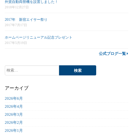
外貨自動両替機を設置しました！
2018年12月27日
2017年 新宿エイサー祭り
2017年7月17日
ホームページリニューアル記念プレゼント
2017年5月19日
公式ブログ一覧
検
索:
アーカイブ
2026年6月
2026年4月
2026年3月
2026年2月
2026年1月